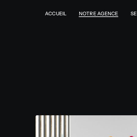
Passer
ACCUEIL
ACCUEIL
NOTRE AGENCE
NOTRE AGENCE
SE
SE
au
contenu